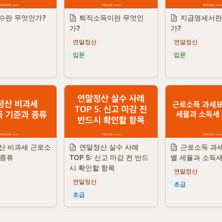
수란 무엇인가?
퇴직소득이란 무엇인
지급명세서란
가?
가?
연말정산
연말정산
입문
입문
산 비과세 근로소
연말정산 실수 사례 
근로소득 과
 종류
TOP 5: 신고 마감 전 반드
별 세율과 소득
시 확인할 항목
연말정산
연말정산
초급
초급