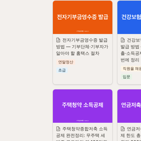
전자기부금영수증 발급 
건강보
방법 — 기부단체·기부자가 
발급 방법
알아야 할 홈택스 절차
출·소득공제
번에 정리
연말정산
직원을 채
초급
입문
주택청약종합저축 소득
연금저축
공제 완전정리: 무주택 세
제 한도 총