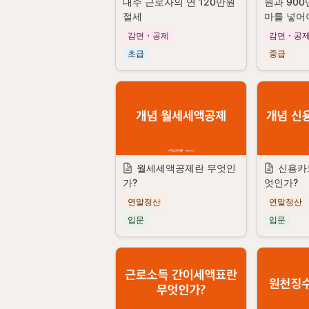
대주 근로자의 연 120만원 
원과 900
절세
마를 넣어
감면・공제
감면・공
초급
중급
월세세액공제란 무엇인
신용카
가?
엇인가?
연말정산
연말정산
입문
입문