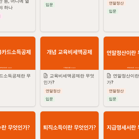
만 원, 어디에 얼
연말정산
입문
야 하나
입문
제
드소득공제란 무
교육비세액공제란 무엇
연말정산이란
인가?
가?
연말정산
연말정산
입문
입문