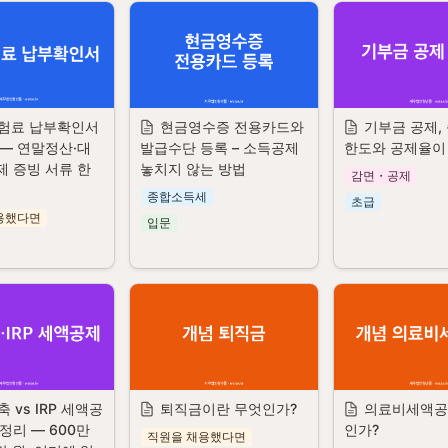
험료 납부확인서 
현금영수증 전용카드와 
기부금 공제,
 — 연말정산·대
발급수단 등록 – 소득공제 
한도와 공제율이
 증빙 서류 한 
놓치지 않는 방법
감면・공제
종합소득세
초급
용했다면
입문
 vs IRP 세액공
퇴직금이란 무엇인가?
의료비세액공
정리 — 600만 
인가?
직원을 채용했다면