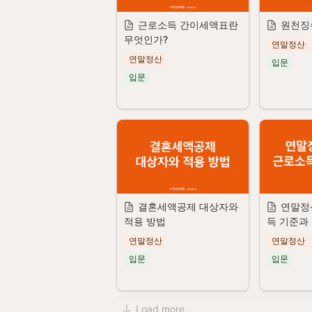
근로소득 간이세액표란 
원천징
무엇인가?
연말정산
연말정산
입문
입문
결혼세액공제 대상자와 
연말정
적용 방법
득 기준과
연말정산
연말정산
입문
입문
Load more