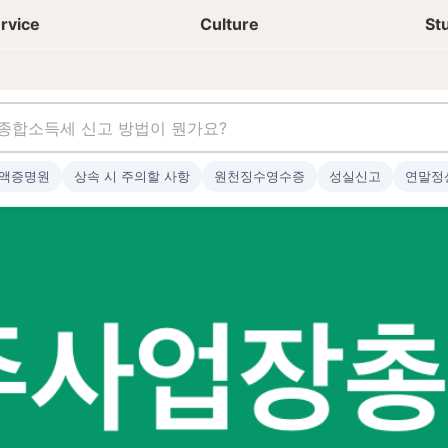
상담신청
청년들 일상
rvice
Culture
St
액증명원
상속 시 주의할 사항
원천징수영수증
성실신고
연말정