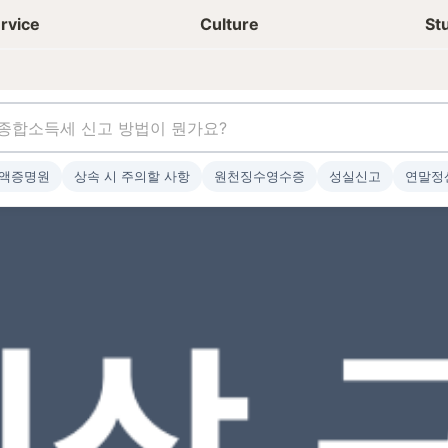
상담신청
청년들 일상
rvice
Culture
St
액증명원
상속 시 주의할 사항
원천징수영수증
성실신고
연말정