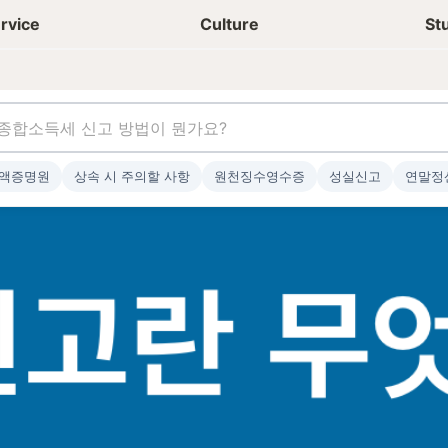
상담신청
청년들 일상
rvice
Culture
St
액증명원
상속 시 주의할 사항
원천징수영수증
성실신고
연말정