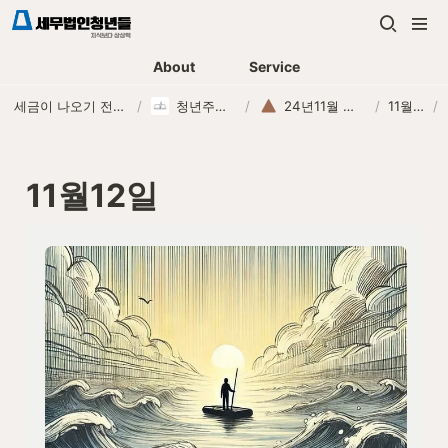
About
Service
세금이 나오기 전에, 먼저 연락하는 세무법인
/
청년주니어 교육
/
24년11월 청년주니어
/
11월12일
/
11월12일