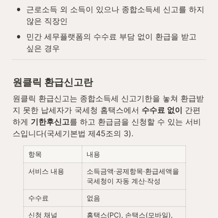
•
근로소득 외 소득이 있으나 종합소득세 신고를 하지 
않은 직장인
•
민간 세무플랫폼의 수수료 부담 없이 환급을 받고 
싶은 경우
원클릭 환급신고란
원클릭 환급신고는 종합소득세 신고기한을 놓쳐 환급받
지 못한 납세자가 국세청 홈택스에서 
수수료 없이
 간편
하게 
기한후신고
를 하고 환급금을 신청할 수 있는 서비
스입니다(국세기본법 제45조의 3).
항목
내용
서비스 내용
소득금액·공제항목·환급세액을 
국세청이 자동 계산·작성
수수료
없음
신청 채널
홈택스(PC), 손택스(모바일), 