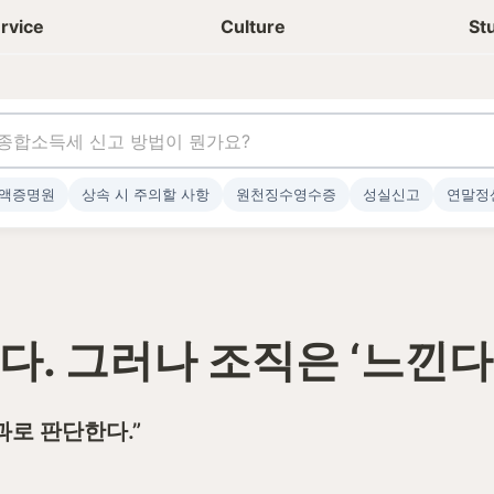
상담신청
청년들 일상
rvice
Culture
St
액증명원
상속 시 주의할 사항
원천징수영수증
성실신고
연말정
한다. 그러나 조직은 ‘느낀다
과로 판단한다.”