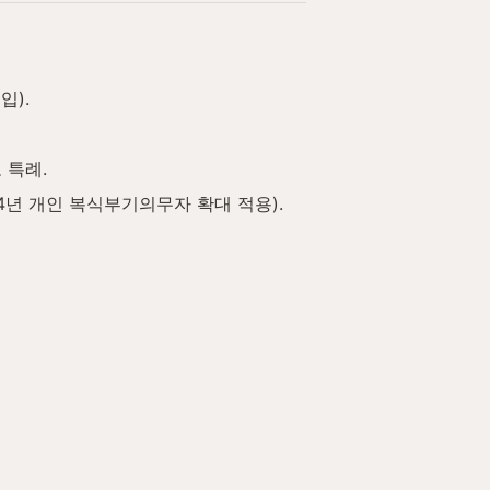
입).
 특례.
4년 개인 복식부기의무자 확대 적용).