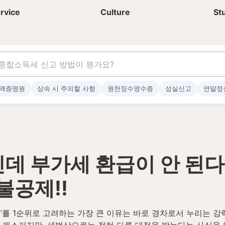
상담신청
청년들 일상
rvice
Culture
St
액증명원
상속 시 주의할 사항
원천징수영수증
성실신고
연말정
데 부가세 환급이 안 된다고
불공제!!
’를 1순위로 고려하는 가장 큰 이유는 바로 경차로서 누리는 강력