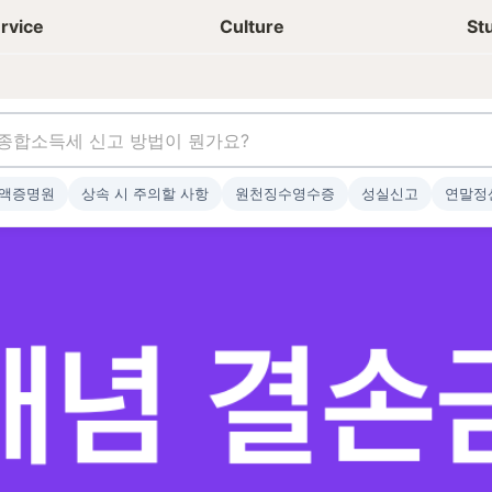
상담신청
청년들 일상
rvice
Culture
St
액증명원
상속 시 주의할 사항
원천징수영수증
성실신고
연말정