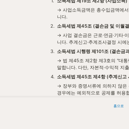
1
.
소득세법 제19조 제2항 (사업소득)
→ 사업소득금액은 총수입금액에서 
니다.
2
.
소득세법 제45조 (결손금 및 이월
→ 사업 결손금은 근로·연금·기타
니다. 추계신고·추계조사결정 시에
3
.
소득세법 시행령 제101조 (결손금
→ 법 제45조 제2항 제3호의 "
말합니다. 다만, 자본적·수익적 지
4
.
소득세법 제45조 제4항 (추계신고 
→ 장부와 증명서류에 의하지 않은 
경우에는 예외적으로 공제를 허용합
위 조문은 2026년 5월 기준이며, 
홈으로
세무법인청년들은 결손금과 관련된 사업