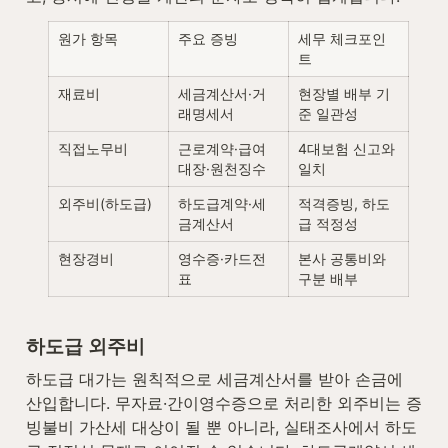
원가 항목
주요 증빙
세무 체크포인
트
재료비
세금계산서·거
현장별 배부 기
래명세서
준 일관성
직접노무비
근로계약·급여
4대보험 신고와 
대장·원천징수
일치
외주비(하도급)
하도급계약·세
적격증빙, 하도
금계산서
급 적정성
현장경비
영수증·카드전
본사 공통비와 
표
구분 배부
하도급 외주비
하도급 대가는 원칙적으로 세금계산서를 받아 손금에 
산입합니다. 무자료·간이영수증으로 처리한 외주비는 증
빙불비 가산세 대상이 될 뿐 아니라, 실태조사에서 하도