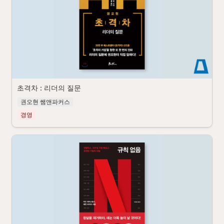
초격차 : 리더의 질문 
권오현 쌤앤파커스
경영