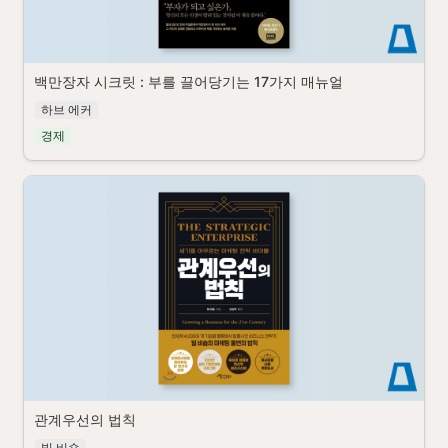
백만장자 시크릿 : 부를 끌어당기는 17가지 매뉴얼
하브 에커
경제
관계우선의 법칙
빌 비숍