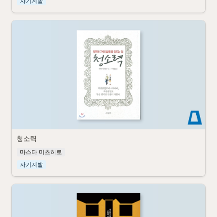
자기계발
청소력
마스다 미츠히로
자기계발