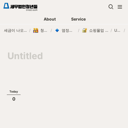
About
Service
세금이 나오기 전에, 먼저 연락하는 세무법인
/
청년들 구성원
/
염정희 세무사 Carlin
/
쇼핑몰업 전문 염정희세무사 입니다.
/
Untitled
/
Today
0