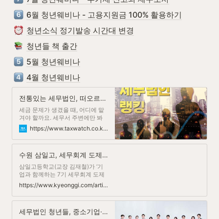
6월 청년웨비나 - 고용지원금 100% 활용하기
청년소식 정기발송 시간대 변경
청년들 책 출간
5월 청년웨비나
4월 청년웨비나
전통있는 세무법인, 떠오르는 세무법인은 어디?
세금 문제가 생겼을 때, 어디에 맡
겨야 할까요. 세무서 주변에만 봐
도 수많은 세무법인과 세무회계사
https://www.taxwatch.co.kr/article/tax/2023/11/14/0003/naver
무소들이 몰려 있는데요. 요즘 어
디가 잘하는지, 다른 납세자들이
일을 많이 맡기는 곳은 어디인지,
수원 삼일고, 세무회계 도제학교 7기 도제교육 활동 발표 워크숍 성료
순위는 어떻게 되는지...
삼일고등학교(교장 김재철)가 ‘기
업과 함께하는 7기 세무회계 도제
학교 활동발표 워크숍’을 성공적으
https://www.kyeonggi.com/article/20231122580256
로 마쳤다. 지난 21일부터 22일까
지 1박 2일 과정으로 운영된 이번
워크숍은 도제학교 참여 기업들이
세무법인 청년들, 중소기업·자영업자 지원서비스 '지원24' 론칭
직장 내 교육훈련(OJT) 현황을 공