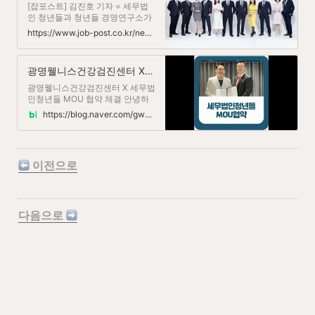
유해 운영의 효율성을 높이고, 학
[잡포스트] 김진호 기자 = 세무법
인 청년들과 청년들 경영연구소가
라는 슬로건을 걸고, 중소기업 및
https://www.job-post.co.kr/news/articleView.html?idxno=67806
자영업자 맞춤 서비스인 지원24를
론칭한다고 밝혔다.지원24는 중소
기업 및 자영업자를 서포트 해주는
광명웰니스건강검진센터 X 세무법인청년들 MOU 협약 체결
서비스로 기존 세무 업무는 기본으
로 제공하고 각종 지원금에 관한
광명웰니스건강검진센터 X 세무법
가이드라인 제시, 수령 서포트를
인청년들 MOU 협약 체결 안녕하
실시하며, 더불어 과납된 세금(경
세요^^ 광명웰니스건강검진센터
https://blog.naver.com/gwangmyeongwellness/222903793419
정청구)까지 서비스하는 토탈솔루
입니다....
션으로 기대를 모으고 있다.김재우
지원24 대표는 "기업체 대표 및 자
영업자 분들과 상담시 수령이 가능
하나 정보의 미비 또는 실행 방법
 이전으로
의 어려움
다음으로 