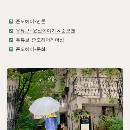
준오헤어-언론
유튜브- 윤선이야기 & 준오맨
유튜브-준오헤어리더십
준오헤어-문화