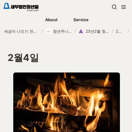
About
Service
세금이 나오기 전에, 먼저 연락하는 세무법인
/
청년주니어 교육
/
25년2월 청년주니어
/
2월4일
/
2월4일