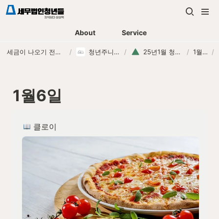
About
Service
세금이 나오기 전에, 먼저 연락하는 세무법인
/
청년주니어 교육
/
25년1월 청년주니어
/
1월6일
/
1월6일
 클로이