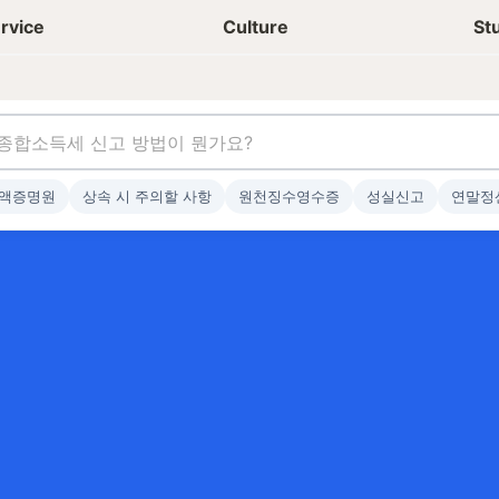
상담신청
청년들 일상
rvice
Culture
St
액증명원
상속 시 주의할 사항
원천징수영수증
성실신고
연말정