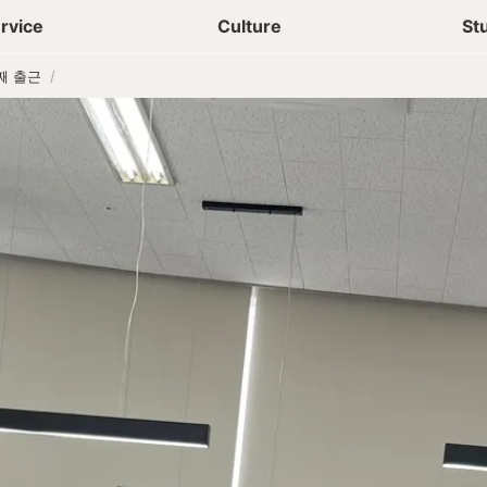
상담신청
청년들 일상
rvice
Culture
St
 째 출근
/