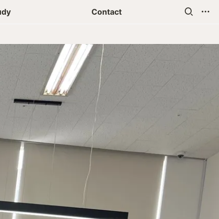
udy
Contact