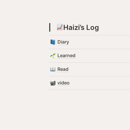
▏ 
Haizi’s Log
Diary
Learned
Read
video