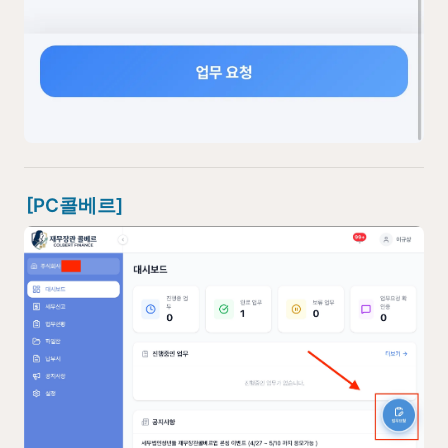
[PC콜베르]