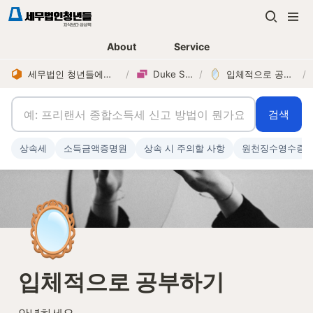
About
Service
세무법인 청년들에서의 ‘나’
/
Duke Story
/
입체적으로 공부하기
/
검색
상속세
소득금액증명원
상속 시 주의할 사항
원천징수영수증
🪞
입체적으로 공부하기