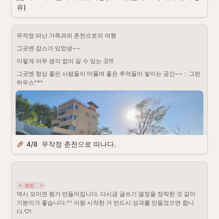
유)
무작정 떠난 가족과의 춘천으로의 여행
시작합니다.!
그곳엔 잡스가 있었넹~~
이렇게 아무 생각 없이 갈 수 있는 곳!!!
그곳엔 항상 좋은 사람들이 머물며 좋은 추억들이 쌓이는 공간~~ :  그린 
8월5일 새벽 5시 출발!!

하우스^*^
성수기라 차가 많이 막힐 것을 예상하여 우리는 새벽 5시에 
출발하였다. (정신력 대단해!)

동틀 무렵에 바라본 하늘은 어떻게 찍어도 예술 그 잡채였다. 
4/8  무작정 춘천으로 떠나다.
< 로빈  >
역시 모이면 뭔가 만들어집니다. 다시금 글쓰기 열정을 장착한 것 같아 
기분이가 좋습니다.^^ 이왕 시작한 거 반드시 성과를 만들었으면 합니
다.♡!