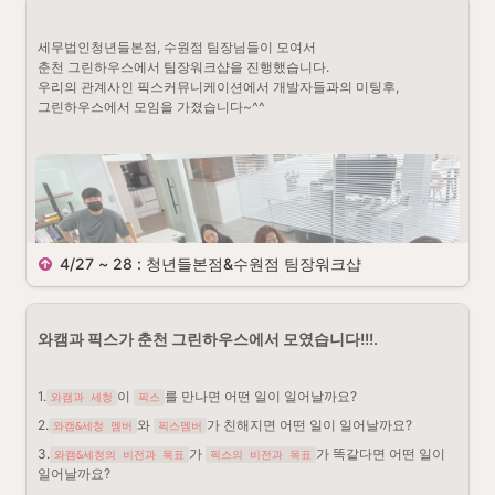
세무법인청년들본점, 수원점 팀장님들이 모여서

춘천 그린하우스에서 팀장워크샵을 진행했습니다.

우리의 관계사인 픽스커뮤니케이션에서 개발자들과의 미팅후,

그린하우스에서 모임을 가졌습니다~^^
4/27 ~ 28 : 청년들본점&수원점 팀장워크샵
와캠과 픽스가 춘천 그린하우스에서 모였습니다!!!.
1.
이 
를 만나면 어떤 일이 일어날까요?
와캠과 세청
픽스
2.
와 
가 친해지면 어떤 일이 일어날까요?
와캠&세청 멤버
픽스멤버
3.
가 
가 똑같다면 어떤 일이 
와캠&세청의 비전과 목표
픽스의 비전과 목표
일어날까요?