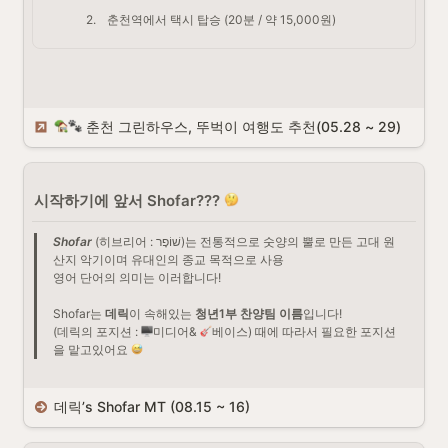
오랜만에 만난 친구라도 어제만난것 마냥 반갑지 않았다.

2
.
춘천역에서 택시 탑승 (20분 / 약 15,000원)
그저 시시콜콜한 농담 주고받으며 어느때보다 즐겁게 웃었다.

나쁘지 않은 빗소리와

맛있는 안주, 건강에 좋은술과

반갑지 않은 친구들이 모여 이 곳을

옷음으로 가득 채웠다.

그린하우스와 추억이 쌓이고 좀 더 가까워진 느낌이 들었다.
친구들과 간식을 까먹으며 이런 저런 대화를 하다보니 벌써?! 싶은 순간
 춘천 그린하우스, 뚜벅이 여행도 추천(05.28 ~ 29)
에 춘천에 도착했다. 춘천에서 20분정도 택시를 타고 이동하면 그린 하
우스에 도착하니 위치 점수 10/10
️ (춘천역에서 근처에 닭갈비 집
도 많아서 맛있는 점심 떼우기도 좋다)
시작하기에 앞서 
Shofar??? 
Shofar
 (히브리어 : שׁוֹפָר)는 전통적으로 숫양의 뿔로 만든 고대 원
산지 악기이며 유대인의 종교 목적으로 사용

영어 단어의 의미는 이러합니다!

Shofar는 
데릭
이 속해있는 
청년1부 찬양팀 이름
입니다! 

(데릭의 포지션 : 
미디어& 
베이스) 때에 따라서 필요한 포지션
을 맡고있어요 
데릭’s Shofar MT (08.15 ~ 16)
저희 쇼파르는 열정적이었던 여름 일정을 마치고 
휴식
 및 
교
제
를 위해서 자연이 함께하는 
그린하우스
로 MT를 떠나기로 