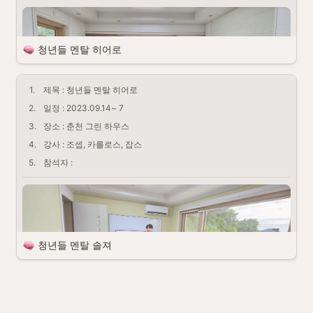
청년들 멘탈 히어로
1
.
제목 : 청년들 멘탈 히어로
2
.
일정 : 2023.09.14~ 7
3
.
장소 : 춘천 그린 하우스
4
.
강사 : 조셉, 카를로스, 잡스
5
.
참석자 : 
청년들 멘탈 솔져