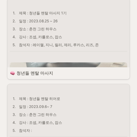
했습니다
1
.
제목 : 청년들 멘탈 마사지 1기 
(정신없이 놀고 즐기느라 사진은 많이 못찍어 전체적인 과정
들을 담을수는 없지만 최대한 담아보도록 할게요 
)
2
.
일정 : 2023.08.25 ~ 26
3
.
장소 : 춘천 그린 하우스
4
.
강사 : 조셉, 카를로스, 잡스
5
.
참석자 : 레이챌, 지니, 릴리, 제리, 루카스, 리즈, 존
언니와 형부의 결혼기념일을 기념하여 가는 여행에 어쩌다 보니 끼어서 
청년들 멘탈 마사지
가게 된 여행…..때 아닌 
육아 전쟁을 치르게 되며 같이 춘천 그린 하우스로 여행을 가게 되었습니
다:: 전날부터 비가 많이 
1
.
제목 : 청년들 멘탈 히어로
와서 걱정이 많았는데 여행 당일에도 비가 와서 숙소 밖을 나갈 수는 없
었지만 숙소 안에 주인을 
2
.
일정 : 2023.09.6~ 7
알 수 없는 장남감과 큰 칠판이 있어서 심심할 틈이 없었습니다. 마음껏 
3
.
장소 : 춘천 그린 하우스
뛰어 놀 수 있는 공간과 마당
4
.
강사 : 조셉, 카를로스, 잡스
을 가지고 있어 날이 좋은 날에도 방문하면 좋을 꺼 같다고 생각했습니
5
.
참석자 : 
다.