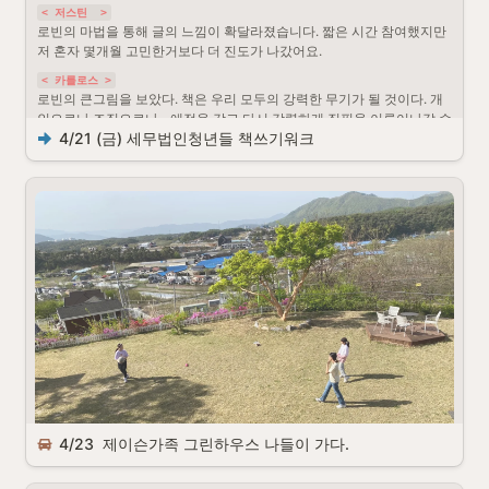
< 저스틴  >
로빈의 마법을 통해 글의 느낌이 확달라졌습니다. 짧은 시간 참여했지만 
저 혼자 몇개월 고민한거보다 더 진도가 나갔어요.
< 카를로스 >
로빈의 큰그림을 보았다. 책은 우리 모두의 강력한 무기가 될 것이다. 개
인으로나 조직으로나~ 애정을 갖고 다시 강력하게 집필을 이루어나갈 수 
4/21 (금) 세무법인청년들 책쓰기워크
있겠다.
< 칼린 >
로빈은 정말 특별한 사람입니다. 남들은 못한 경험을 가진 이야기꾼이기
도 하고 그러한 경험을 만들어내는 능력자이기도 하고 다른 사람을 변화
시키는 동기부여자이기도 합니다. 로빈과 함께 완성시켜보겠습니다!!
< 이든 >
 카톡을 늦게 확인했네요 ! 로빈의 말씀대로 다같이 모이니 마음이 다져
집니다 
 다시금 할수 있다는 생각 왜 책을 쓰려는지에 대해 로빈의 큰
그림까지 더해져 의미 있는 시간이 되었어요
4/23  제이슨가족 그린하우스 나들이 가다.