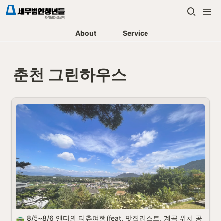
About
Service
춘천 그린하우스
8/5~8/6 앤디의 티츄여행(feat. 맛집리스트, 계곡 위치 공