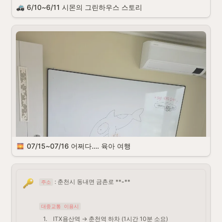
6/10~6/11 시몬의 그린하우스 스토리
고등학교 친구들과 그린하우스를 방문하였다.

이 친구들은 슬픔과 기쁨을 같이하는 소중한 친구들이다.

우리가 쉬는 날은 비가 올 예정이라 아쉽게도 바베큐는 하지 못했다.

대신 직접 숯불에 굽진 않았지만 숯불에 찐득하게 그을린 것 마냥

탄 향이 많이 나는 숯불닭 요리를 포장했고

친구들이 그리워하고 오랜만에 맛보는 퓨전탕수육과

최근에 육회 유목민 생활을 하다 우연히 맛집을 찾아 정착해버린 육회집
에서 육사시미와 육회를 포장했다.

친구들은 건강을 생각해야 한다며 소주와 맥주대신

위스키 하이볼을 선택했다. 건강은 절준데 말이다.

그린하우스는 이상하게도 나에게 평온함을 주는 공간이다. 테라스에 앉
07/15~07/16 어쩌다…. 육아 여행
아 크롬이 정성스레 만들어준 티를 마시며 저 멀리 구봉산 산자락을 바라
보고 있으면

온갖 잡생각이 흐릿해지고 오롯이 차의 향과 따듯함만 느껴졌다.

우리는 구름이 가득할때 도착을 했고, 늦은 저녁이 되서야 비가오기 시작
 : 춘천시 동내면 금촌로 **
-
**
주소
했다.

그린하우스의 조용하고 평화로운 모습을 보여줄수 없어서 아쉬웠지만

타닥타닥 빗소리는 나쁘지않게 들렸고 운치 있었다.

대중교통 이용시
그린하우스의 새로운 모습을 발견한것 같다.

1
.
ITX용산역 → 춘천역 하차 (1시간 10분 소요)