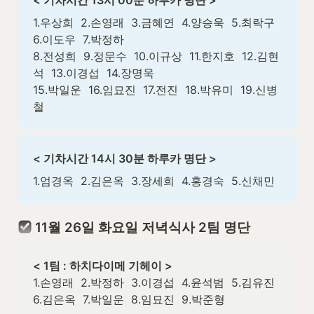
< 기차시간 13시 00분 하루카 명단 >
1.우상희  2.손영래  3.금혜연  4.양승욱  5.최락구  
6.이도우  7.박정하

8.전성희  9.정문수  10.이규상  11.한지호  12.김현
석  13.이경섭  14.장명욱

15.박일운  16.임묘진  17.전진  18.박유미  19.신병
철
< 기차시간 14시 30분 하루카 명단 >
1.엄경옥  2.김은옥  3.장세희  4.홍경숙  5.신채민
 11월 26일 화요일 저녁식사 2팀 명단
< 1팀 : 하치다이메 기헤이 >
1.손영래  2.박정하  3.이경섭  4.윤석범  5.김유진  
6.김은옥  7.박일운  8.임묘진  9.박준형  