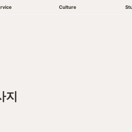
상담신청
청년들 일상
rvice
Culture
St
사지